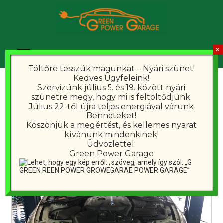
Töltőre tesszük magunkat – Nyári szünet!
Kedves Ügyfeleink!
Hónap:
2023. június
Szervizünk július 5. és 19. között nyári
szünetre megy, hogy mi is feltöltődjünk.
Július 22-től újra teljes energiával várunk
Benneteket!
Köszönjük a megértést, és kellemes nyarat
kívánunk mindenkinek!
Üdvözlettel:
Green Power Garage