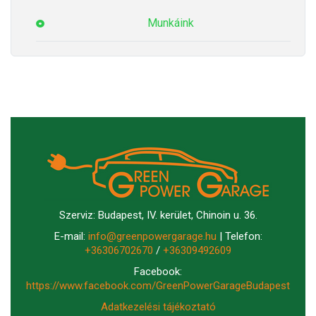
Munkáink
Szerviz: Budapest, IV. kerület, Chinoin u. 36.
E-mail:
info@greenpowergarage.hu
| Telefon:
+36306702670
/
+36309492609
Facebook:
https://www.facebook.com/GreenPowerGarageBudapest
Adatkezelési tájékoztató