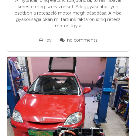
A Hyundai Ioniq electric tulajdonosa, töltés hibával
kereste meg szervizünket. A leggyakoribb ilyen
esetben a reteszelő motor meghibásodása. A hiba
gyakorisága okán mi tartunk raktáron ioniq retesz
motort így a
levi
no comments