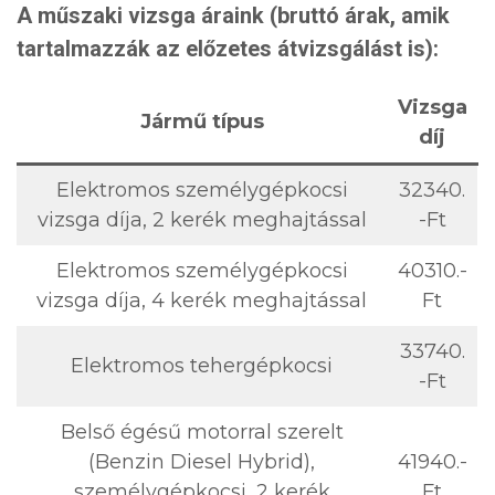
A műszaki vizsga áraink (bruttó árak, amik
tartalmazzák az előzetes átvizsgálást is):
Vizsga
Jármű típus
díj
Elektromos személygépkocsi
32340.
vizsga díja, 2 kerék meghajtással
-Ft
Elektromos személygépkocsi
40310.-
vizsga díja, 4 kerék meghajtással
Ft
33740.
Elektromos tehergépkocsi
-Ft
Belső égésű motorral szerelt
(Benzin Diesel Hybrid),
41940.-
személygépkocsi, 2 kerék
Ft