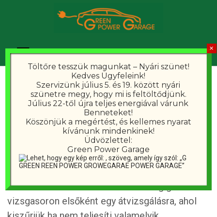
Töltőre tesszük magunkat – Nyári szünet!
Kedves Ügyfeleink!
Műszaki vizsga – up to
Szervizünk július 5. és 19. között nyári
szünetre megy, hogy mi is feltöltődjünk.
Július 22-től újra teljes energiával várunk
date
Benneteket!
Köszönjük a megértést, és kellemes nyarat
kívánunk mindenkinek!
Üdvözlettel:
Vállaljuk elektromos, plugin hibrid és hibrid
Green Power Garage
autók szakszerű vizsgáztatását.
Nálunk az autók kétszer mennek végig a
vizsgasoron elsőként egy átvizsgálásra, ahol
kiszűrjük ha nem teljesíti valamelyik