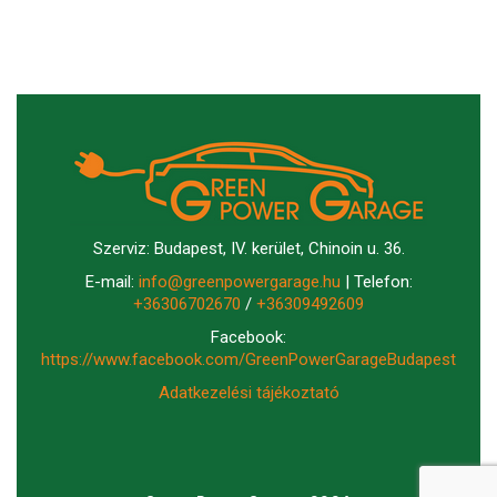
Szerviz: Budapest, IV. kerület, Chinoin u. 36.
E-mail:
info@greenpowergarage.hu
| Telefon:
+36306702670
/
+36309492609
Facebook:
https://www.facebook.com/GreenPowerGarageBudapest
Adatkezelési tájékoztató